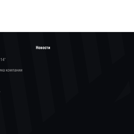
Новости
-14"
ика компании
ь