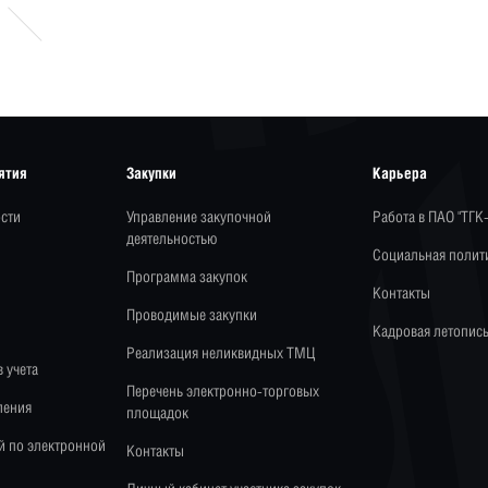
ятия
Закупки
Карьера
сти
Управление закупочной
Работа в ПАО "ТГК
деятельностью
Социальная полит
Программа закупок
Контакты
Проводимые закупки
Кадровая летопис
Реализация неликвидных ТМЦ
 учета
Перечень электронно-торговых
ления
площадок
й по электронной
Контакты