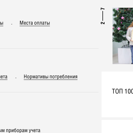
7
ты
Места оплаты
2
чета
Нормативы потребления
ТОП 10
ым приборам учета