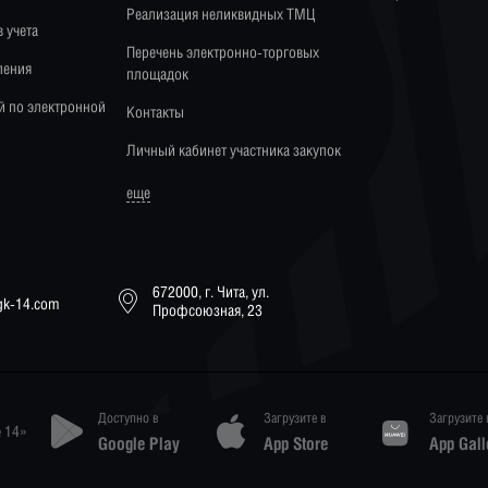
Реализация неликвидных ТМЦ
 учета
Перечень электронно-торговых
ления
площадок
й по электронной
Контакты
Личный кабинет участника закупок
еще
672000, г. Чита, ул.
tgk-14.com
Профсоюзная, 23
Доступно в
Загрузите в
Загрузите 
 14»
Google Play
App Store
App Gall