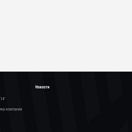
Новости
-14"
ика компании
ь