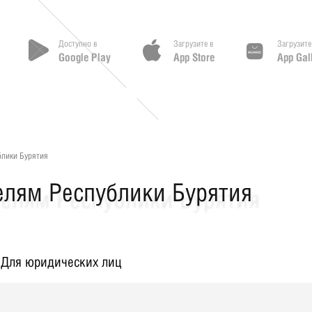
Доступно в
Загрузите в
Загрузите
Google Play
App Store
App Gal
лики Бурятия
лям Республики Бурятия
Для юридических лиц